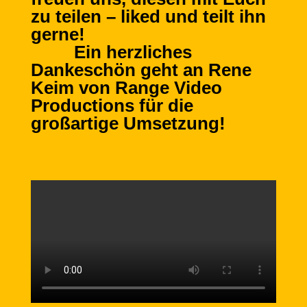
zu teilen – liked und teilt ihn
gerne!
Ein herzliches
Dankeschön geht an Rene
Keim von Range Video
Productions für die
großartige Umsetzung!