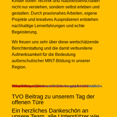
Kinder sollen Technik und Naturwissenschaften
nicht nur verstehen, sondern selbst erleben und
gestalten. Durch praxisnahes Arbeiten, eigene
Projekte und kreatives Ausprobieren entstehen
nachhaltige Lernerfahrungen und echte
Begeisterung.
Wir freuen uns sehr über diese wertschätzende
Berichterstattung und die damit verbundene
Aufmerksamkeit für die Bedeutung
außerschulischer MINT-Bildung in unserer
Region.
Sie sehen gerade einen Platzhalterinhalt von
. Um auf den eigentlichen Inhalt zuzugreifen, klicken Sie auf die Schaltfläche unten. Bitte beachten Sie, dass dabei Daten an Drittanbieter weitergegeben werden.
Mehr Informationen
Inhalt entsperren
Erforderlichen Service akzeptieren und Inhalte entsperren
YouTube
TVO Beitrag zu unserem Tag der
offenen Türe
Ein herzliches Dankeschön an
unsere Team, alle Unterstützer wie