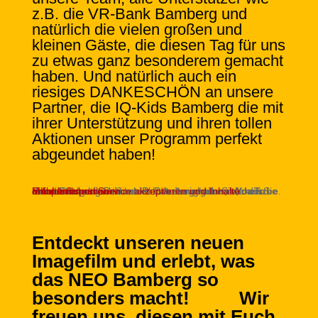
z.B. die VR-Bank Bamberg und
natürlich die vielen großen und
kleinen Gäste, die diesen Tag für uns
zu etwas ganz besonderem gemacht
haben. Und natürlich auch ein
riesiges DANKESCHÖN an unsere
Partner, die IQ-Kids Bamberg die mit
ihrer Unterstützung und ihren tollen
Aktionen unser Programm perfekt
abgeundet haben!
Sie sehen gerade einen Platzhalterinhalt von
. Um auf den eigentlichen Inhalt zuzugreifen, klicken Sie auf die Schaltfläche unten. Bitte beachten Sie, dass dabei Daten an Drittanbieter weitergegeben werden.
Mehr Informationen
Inhalt entsperren
Erforderlichen Service akzeptieren und Inhalte entsperren
YouTube
Entdeckt unseren neuen
Imagefilm und erlebt, was
das NEO Bamberg so
besonders macht!
Wir
freuen uns, diesen mit Euch