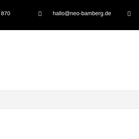
 870

hallo@neo-bamberg.de

Projektübersicht
Termine & Buchung
Über uns
Unterst
s