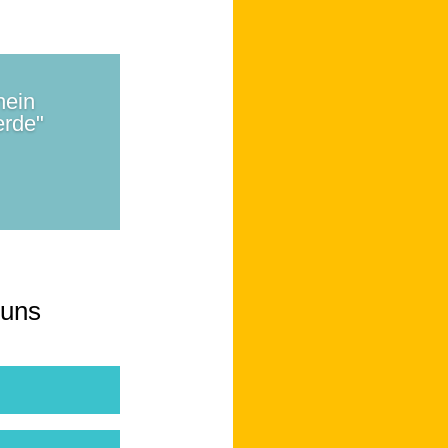
hein
erde"
 uns