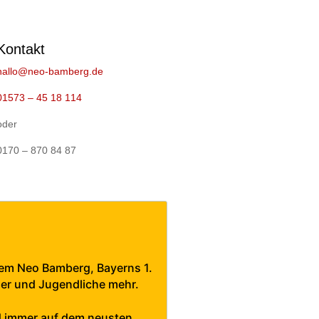
Kontakt
hallo@neo-bamberg.de
01573 – 45 18 114
oder
0170 – 870 84 87
nem Neo Bamberg, Bayerns 1.
der und Jugendliche mehr.
d immer auf dem neusten