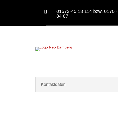

01573-45 18 114 bzw. 0170 -
84 87
Start
IQ.Kid
Kontaktdaten